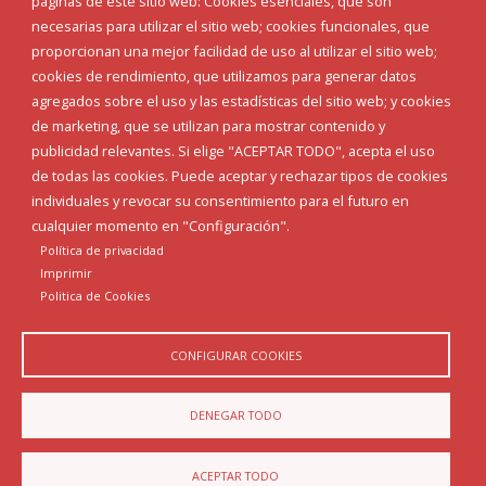
páginas de este sitio web: Cookies esenciales, que son
Teléfonos de interés
necesarias para utilizar el sitio web; cookies funcionales, que
proporcionan una mejor facilidad de uso al utilizar el sitio web;
INICIAR SESIÓN
cookies de rendimiento, que utilizamos para generar datos
MAPA WEB
agregados sobre el uso y las estadísticas del sitio web; y cookies
de marketing, que se utilizan para mostrar contenido y
publicidad relevantes. Si elige "ACEPTAR TODO", acepta el uso
de todas las cookies. Puede aceptar y rechazar tipos de cookies
individuales y revocar su consentimiento para el futuro en
cualquier momento en "Configuración".
Política de privacidad
Imprimir
Politica de Cookies
CONFIGURAR COOKIES
Aviso Legal
Política de privacidad
Política de Cookies
DENEGAR TODO
Declaración de accesibilidad
ACEPTAR TODO
Diputación de Burgos