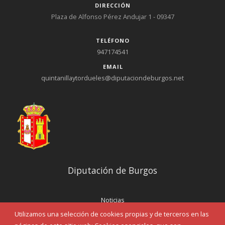
DIRECCIÓN
Plaza de Alfonso Pérez Andujar 1 - 09347
TELÉFONO
947174541
EMAIL
quintanillaytordueles@diputaciondeburgos.net
Diputación de Burgos
Noticias
Eventos
Utilizamos una selección de cookies propias y de terceros en las
Corporación Municipal