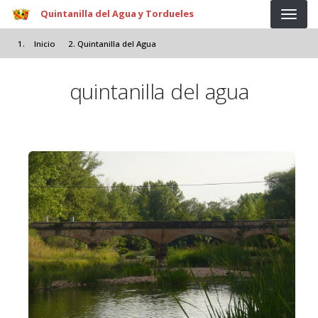
Pasar al contenido principal
Quintanilla del Agua y Tordueles
Inicio
Quintanilla del Agua
quintanilla del agua