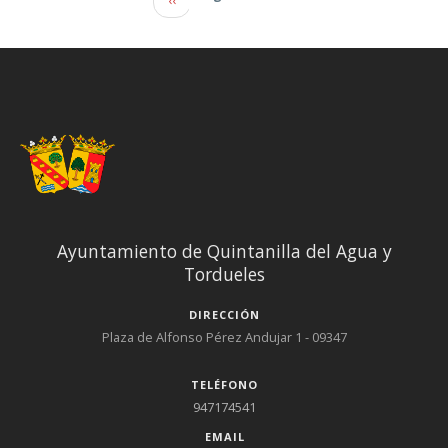
Paginación
Página anter
‹‹
Ayuntamiento de Quintanilla del Agua y
Tordueles
DIRECCIÓN
Plaza de Alfonso Pérez Andujar 1 - 09347
TELÉFONO
947174541
EMAIL